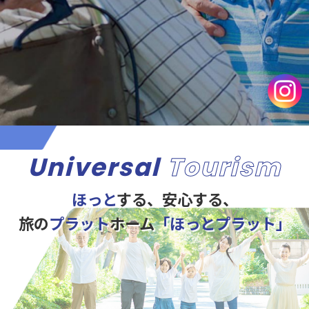
Universal
Tourism
ほっと
する、安心する、
旅の
プラット
ホーム
「ほっとプラット」