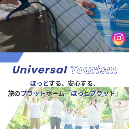
Universal
Tourism
ほっと
する、安心する、
旅の
プラット
ホーム
「ほっとプラット」